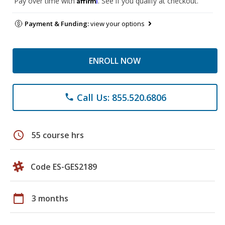
Pay over time with
. See if you qualify at checkout.
Payment & Funding:
view your options
ENROLL NOW
Call Us: 855.520.6806
phone
schedule
55 course hrs
Code ES-GES2189
calendar_today
3 months