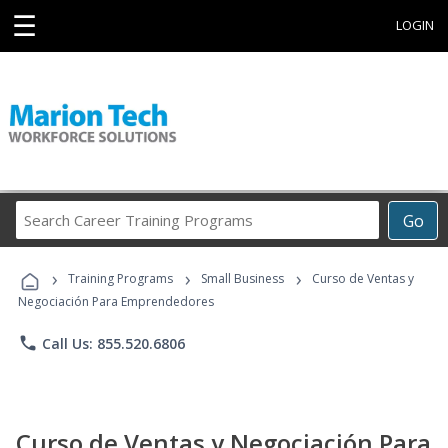
☰
LOGIN
Search
Go
Career
Training
›
›
›
Programs
Training Programs
Small Business
Curso de Ventas y
Negociación Para Emprendedores
phone
Call Us: 855.520.6806
Curso de Ventas y Negociación Para