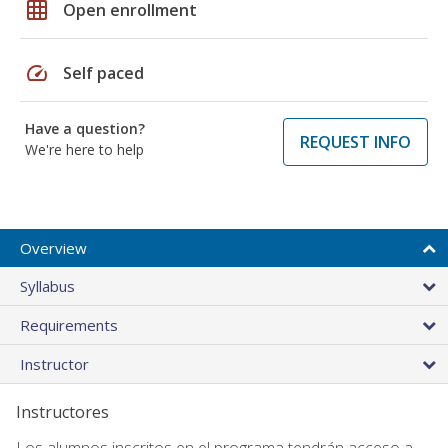
grid_on
Open enrollment
speed
Self paced
Have a question?
REQUEST INFO
We're here to help
Overview
Syllabus
Requirements
Instructor
Instructores
Los alumnos inscritos en el programa tendrán acceso a