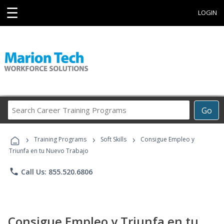
☰
LOGIN
Search
Go
Career
Training
›
›
›
Programs
Training Programs
Soft Skills
Consigue Empleo y
Triunfa en tu Nuevo Trabajo
phone
Call Us: 855.520.6806
Consigue Empleo y Triunfa en tu