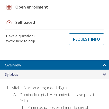
grid_on
Open enrollment
speed
Self paced
Have a question?
REQUEST INFO
We're here to help
Overview
Syllabus
Alfabetización y seguridad digital
Domina lo digital: Herramientas clave para tu
éxito
Primeros pasos en el mundo digital