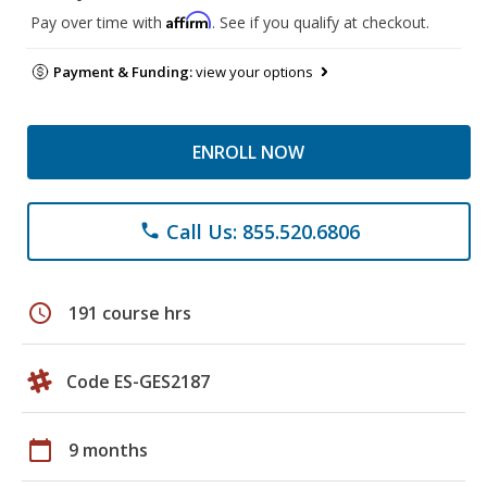
Affirm
Pay over time with
. See if you qualify at checkout.
Payment & Funding:
view your options
ENROLL NOW
Call Us: 855.520.6806
phone
schedule
191 course hrs
Code ES-GES2187
calendar_today
9 months