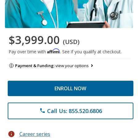
$3,999.00
(USD)
Affirm
Pay over time with
. See if you qualify at checkout.
Payment & Funding:
view your options
ENROLL NOW
Call Us: 855.520.6806
phone
info
Career series