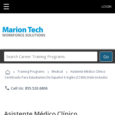
☰
LOGIN
Search
Go
Career
Training
›
›
›
Programs
Training Programs
Medical
Asistente Médico Clínico
Certificado Para Estudiantes De Español A Inglés (CCMA) (Vale Incluido)
phone
Call Us: 855.520.6806
Asistente Médico Clínico