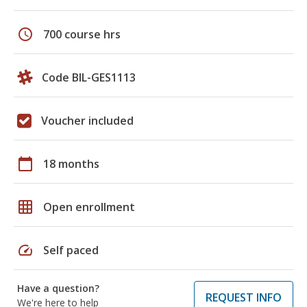
schedule
700 course hrs
Code BIL-GES1113
Voucher included
calendar_today
18 months
grid_on
Open enrollment
speed
Self paced
Have a question?
REQUEST INFO
We're here to help