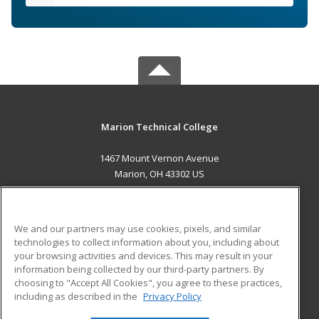
Marion Technical College
1467 Mount Vernon Avenue
Marion, OH 43302 US
MAIN CONTENT
Career Training
We and our partners may use cookies, pixels, and similar
technologies to collect information about you, including about
ADDITIONAL RESOURCES
your browsing activities and devices. This may result in your
information being collected by our third-party partners. By
Military
Student Blog
choosing to "Accept All Cookies", you agree to these practices,
Financial Assistance
including as described in the
Privacy Policy
Help